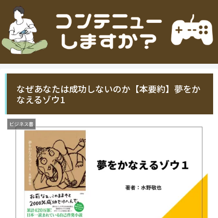
なぜあなたは成功しないのか【本要約】夢をか
なえるゾウ1
ビジネス書