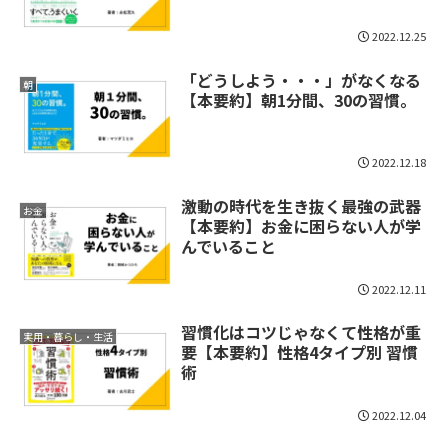
2022.12.25
「どうしよう・・・」がなくなる
朝
【本要約】朝1分間、30の習慣。
2022.12.18
激動の時代を生き抜く最強の武器
お金
【本要約】お金に困らない人が学
んでいること
2022.12.11
習慣化はコツじゃなくて性格が重
実用・暮らし・生活
要【本要約】性格4タイプ別 習慣
術
2022.12.04