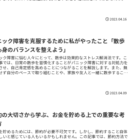
2023.04.16
ニック障害を克服するために私がやったこと「散歩
心身のバランスを整えよう」
ック障害に悩む人々にとって、散歩は効果的なストレス解消法です。こ
事では、日常の散歩を習慣化することがパニック障害に対する対処力を
させ、自己肯定感を高めることにつながることを解説します。また、無
せず自分のペースで取り組むことや、家族や友人と一緒に散歩すること
切であることも説明しています。あなたも散歩を通じて、前向きな気持
自信を取り戻してみませんか？
2023.04.09
約の大切さから学ぶ、お金を貯める上での重要な考
方
を貯めるためには、節約が必要不可欠です。しかし、節約すること自体
しいと感じている人もいるかもしれません。この記事では、節約方法で