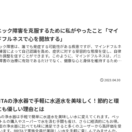
ニック障害を克服するために私がやったこと「マイ
ドフルネスで心を開放する」
ック障害は、誰でも発症する可能性がある疾患ですが、マインドフルネ
練習によって自己認識を高め、症状に対する受容的な態度を促し、自律
の調整を促すことができます。このように、マインドフルネスは、パニ
障害の治療に有効であるだけでなく、健康な心と身体を維持するための
なスキルとしても役立ちます。
2023.04.30
RITAの浄水器で手軽に水道水を美味しく！節約と環
にも優しい理由とは
ITAの浄水器は手軽で簡単に水道水を美味しい水に変えてくれます。ペッ
トルの購入やスーパーで水を汲む手間も省け、さらに経済的にもお得。
型の浄水器に比べても味に満足できると多くのユーザーから高評価を受
います。BRITAで家族全員が美味しい水を手軽に楽しんでみませんか。