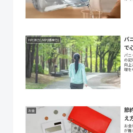
パ
HP(体力)/MP(精神力)
で
パニ
の記
向上
理を
が大
ちや
節
お金
え
お金
が難