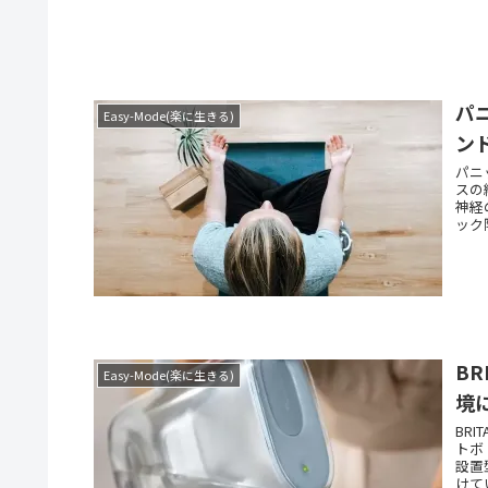
パ
Easy-Mode(楽に生きる)
ン
パニ
スの
神経
ック
重要
B
Easy-Mode(楽に生きる)
境
BR
トボ
設置
けて