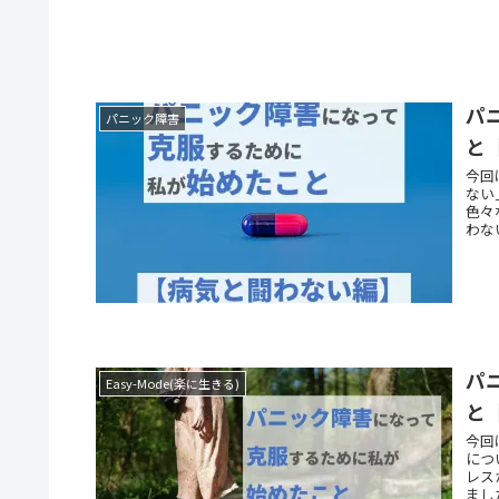
パ
パニック障害
と
今回
ない
色々
わな
パ
Easy-Mode(楽に生きる)
と
今回
につ
レス
まし