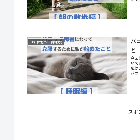
のか
変わ
暗鬼
はな
んも
たい
間は
行動
パ
HP(体力)/MP(精神力)
しな
いじ
と
た。
今回
思い
いて
応は
パニ
スポ